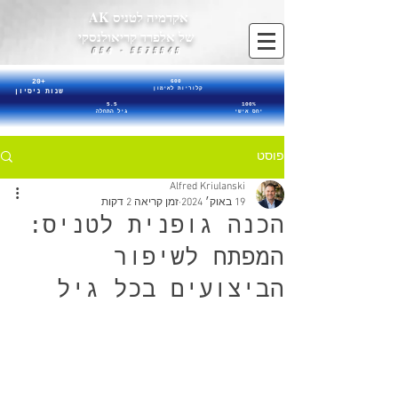
אקדמיה לטניס AK
של אלפרד קריאולנסקי
5575545 - 054
20+
600
קלוריות לאימון
שנות ניסיון
5.5
100%
יחס אישי
גיל התחלה
פוסט
Alfred Kriulanski
19 באוק׳ 2024
זמן קריאה 2 דקות
הכנה גופנית לטניס:
המפתח לשיפור
הביצועים בכל גיל