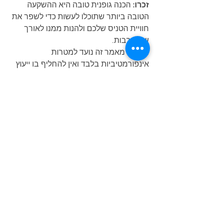
זכרו:
 הכנה גופנית טובה היא ההשקעה 
הטובה ביותר שתוכלו לעשות כדי לשפר את 
חוויית הטניס שלכם ולהנות ממנו לאורך 
שנים רבות.
הערה:
 מאמר זה נועד למטרות 
אינפורמטיביות בלבד ואין להחליף בו ייעוץ 
רפואי או מקצועי. לפני שאתם מתחילים כל 
תכנית אימון חדשה, התייעצו עם רופא.
אלפרד קריאולנסקי, 
M.Sc
מנהל אקדמיה לטניס AK
מאמן טניס מוסמך וינגייט ומאמן טניס 
בינלאומי מוסמך GPTCA