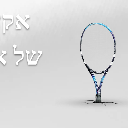
אקדמ
של א