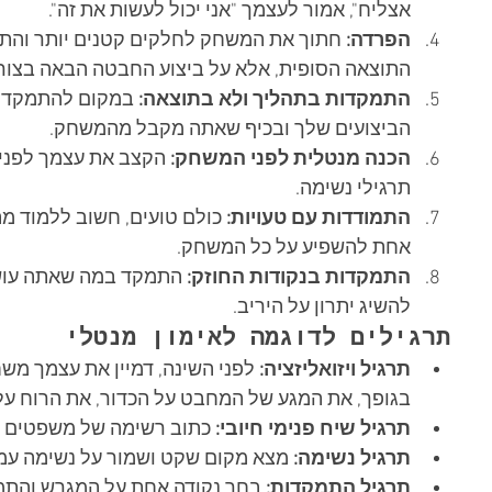
אצליח", אמור לעצמך "אני יכול לעשות את זה".
הפרדה:
 חתוך את המשחק לחלקים קטנים יותר והתמ
התוצאה הסופית, אלא על ביצוע החבטה הבאה בצורה
התמקדות בתהליך ולא בתוצאה:
 במקום להתמקד ב
הביצועים שלך ובכיף שאתה מקבל מהמשחק.
הכנה מנטלית לפני המשחק:
 הקצב את עצמך לפני 
תרגילי נשימה.
התמודדות עם טעויות:
 כולם טועים, חשוב ללמוד מ
אחת להשפיע על כל המשחק.
התמקדות בנקודות החוזק:
 התמקד במה שאתה עושה
להשיג יתרון על היריב.
תרגילים לדוגמה לאימון מנטלי
תרגיל ויזואליזציה:
 לפני השינה, דמיין את עצמך מ
בגופך, את המגע של המחבט על הכדור, את הרוח על 
תרגיל שיח פנימי חיובי:
 כתוב רשימה של משפטים מ
תרגיל נשימה:
 מצא מקום שקט ושמור על נשימה עמוקה ו
תרגיל התמקדות:
 בחר נקודה אחת על המגרש והת