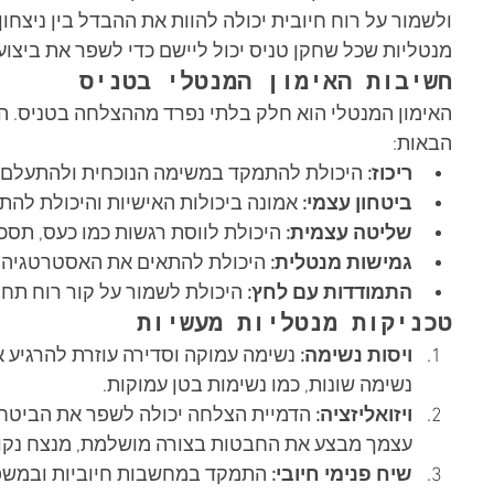
ולשמור על רוח חיובית יכולה להוות את ההבדל בין ניצחון
מנטליות שכל שחקן טניס יכול ליישם כדי לשפר את ביצועי
חשיבות האימון המנטלי בטניס
האימון המנטלי הוא חלק בלתי נפרד מההצלחה בטניס. ה
הבאות:
ריכוז:
 היכולת להתמקד במשימה הנוכחית ולהתעלם
ביטחון עצמי:
 אמונה ביכולות האישיות והיכולת להת
שליטה עצמית:
 היכולת לווסת רגשות כמו כעס, תסכ
גמישות מנטלית:
 היכולת להתאים את האסטרטגיה 
התמודדות עם לחץ:
 היכולת לשמור על קור רוח ת
טכניקות מנטליות מעשיות
ויסות נשימה:
 נשימה עמוקה וסדירה עוזרת להרגיע 
נשימה שונות, כמו נשימות בטן עמוקות.
ויזואליזציה:
 הדמיית הצלחה יכולה לשפר את הביטחון
עצמך מבצע את החבטות בצורה מושלמת, מנצח נקודו
שיח פנימי חיובי:
 התמקד במחשבות חיוביות ובמשפט