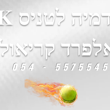
יה לטניס AK
לפרד קריאולנ
5575545 - 054