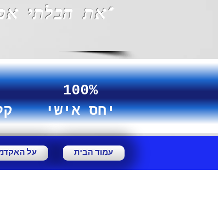
"את הבלתי אפ
100%
יחס אישי
קל
עמוד הבית
על האקדמ