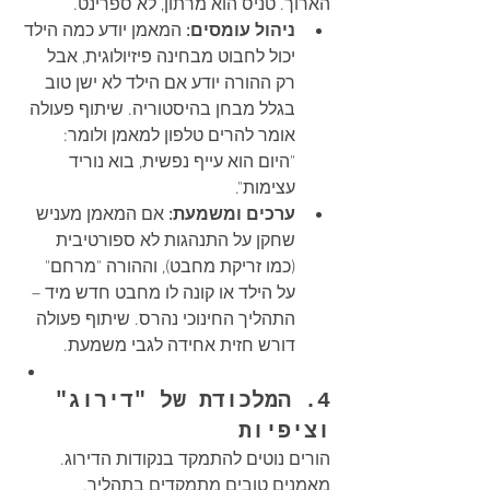
הארוך. טניס הוא מרתון, לא ספרינט.
ניהול עומסים:
 המאמן יודע כמה הילד 
יכול לחבוט מבחינה פיזיולוגית, אבל 
רק ההורה יודע אם הילד לא ישן טוב 
בגלל מבחן בהיסטוריה. שיתוף פעולה 
אומר להרים טלפון למאמן ולומר: 
"היום הוא עייף נפשית, בוא נוריד 
עצימות".
ערכים ומשמעת:
 אם המאמן מעניש 
שחקן על התנהגות לא ספורטיבית 
(כמו זריקת מחבט), וההורה "מרחם" 
על הילד או קונה לו מחבט חדש מיד – 
התהליך החינוכי נהרס. שיתוף פעולה 
דורש חזית אחידה לגבי משמעת.
4. המלכודת של "דירוג" 
וציפיות
הורים נוטים להתמקד בנקודות הדירוג. 
מאמנים טובים מתמקדים בתהליך.