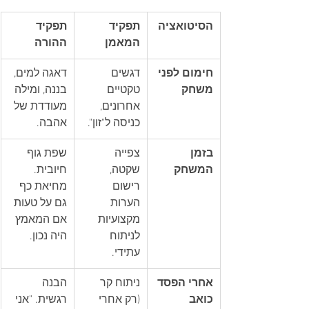
הסיטואציה
תפקיד 
תפקיד 
המאמן
ההורה
חימום לפני 
דגשים 
דאגה למים, 
משחק
טקטיים 
בננה, ומילה 
אחרונים, 
מעודדת של 
כניסה ל"זון".
אהבה.
בזמן 
צפייה 
שפת גוף 
המשחק
שקטה, 
חיובית. 
רישום 
מחיאת כף 
הערות 
גם על טעות 
מקצועיות 
אם המאמץ 
לניתוח 
היה נכון.
עתידי.
אחרי הפסד 
ניתוח קר 
הבנה 
כואב
(רק אחרי 
רגשית. "אני 