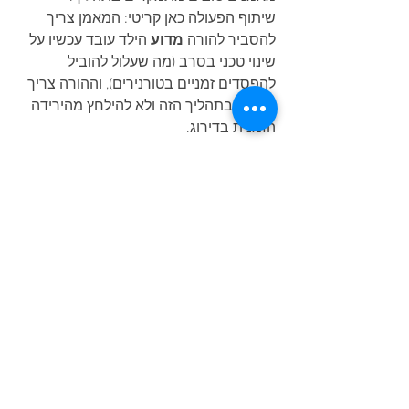
שיתוף הפעולה כאן קריטי: המאמן צריך 
להסביר להורה 
מדוע
 הילד עובד עכשיו על 
שינוי טכני בסרב (מה שעלול להוביל 
להפסדים זמניים בטורנירים), וההורה צריך 
לתמוך בתהליך הזה ולא להילחץ מהירידה 
הזמנית בדירוג.
סיכום: השותפות השקטה
בטניס, הניצחון הגדול ביותר של שיתוף 
הפעולה הוא כשהילד מסתכל ליציע ורואה 
שני אנשים – המאמן וההורה – שמחייכים 
אליו באותו אופן, בין אם הוא נתן "אייס" ובין 
אם הוא חבט לרשת.
כאשר המאמן מעניק את הכלים המקצועיים 
וההורה מעניק את המעטפת הרגשית מבלי 
להתערב בטקטיקה, הספורטאי הצעיר 
חופשי לעשות את הדבר הכי חשוב: 
לשחק
.
האם תרצה שארחיב על דרכים 