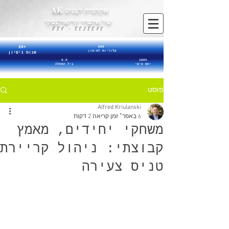
אקדמיה לטניס AK
של אלפרד קריאולנסקי
5575545 - 054
20+
600
קלוריות לאימון
שנות ניסיון
5.5
100%
יחס אישי
גיל התחלה
פוסט
Alfred Kriulanski
6 באפר׳
זמן קריאה 2 דקות
משחקי יחידים, מאמץ
קבוצתי: ניהול קריירת
טניס צעירה