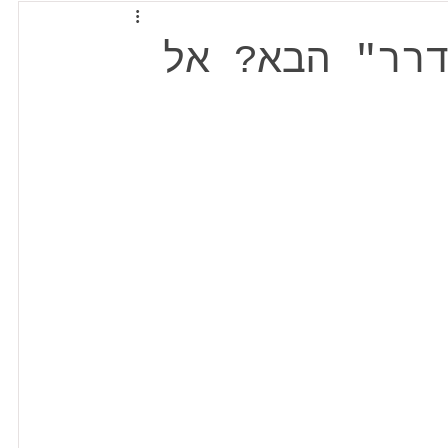
רר" הבא? אל