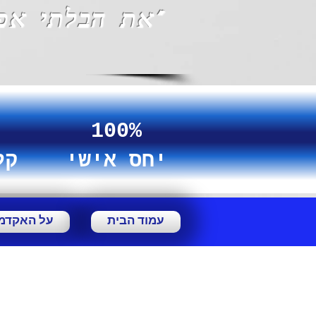
"את הבלתי אפ
100%
יחס אישי
קל
עמוד הבית
על האקדמ