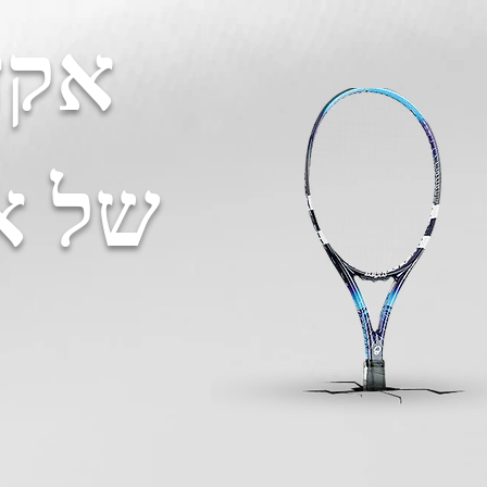
אקדמ
של א