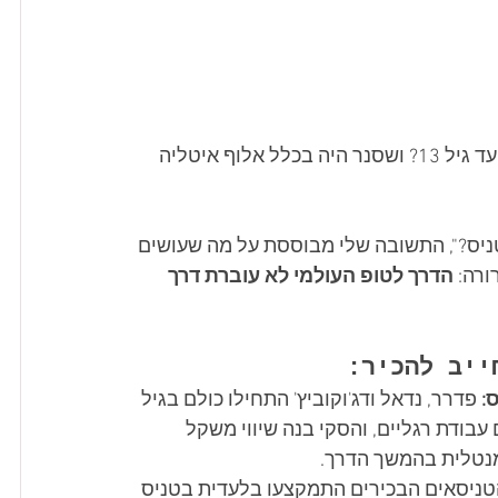
האם ידעתם שרוג'ר פדרר שיחק כדורגל ובדמינטון כמעט עד גיל 13? ושסנר היה בכלל אלוף איטליה 
ניס?", התשובה שלי מבוססת על מה שעושים 
רה: 
הדרך לטופ העולמי לא עוברת דרך 
:
 פדרר, נדאל ודג'וקוביץ' התחילו כולם בגיל 
 עבודת רגליים, והסקי בנה שיווי משקל 
 מנטלית בהמשך הדרך.
 הטניסאים הבכירים התמקצעו בלעדית בטניס 