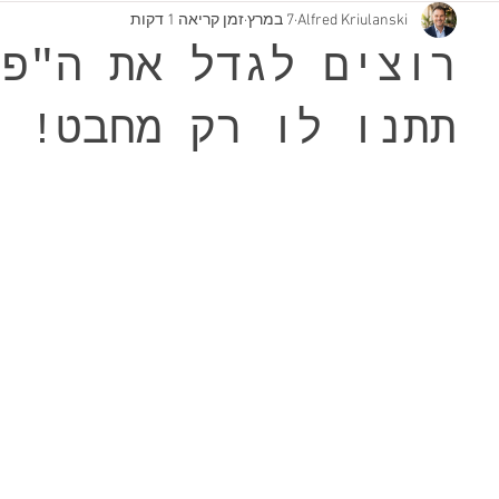
Alfred Kriulanski
7 במרץ
זמן קריאה 1 דקות
רוצים לגדל את ה"פד
תתנו לו רק מחבט!