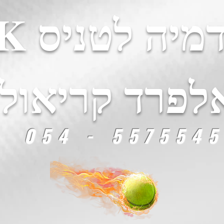
יה לטניס AK
לפרד קריאולנ
5575545 - 054