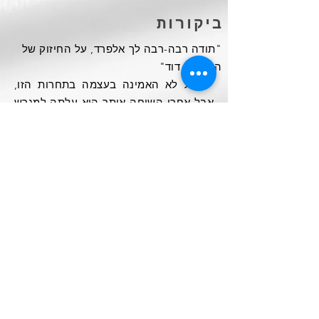
ביקורות
"תודה רבה-רבה לך אלפרד, על החיזוק של
הבן שלי דוד"
"ניקול לא האמינה בעצמה בתחרות הזו,
אבל אחרי השיחה איתך היא עלתה למגרש
ונתנה את המשחק הכי טוב שלה"
"" המטרה שלי היא שכל ילד וילדה
יממשו את הפוטנציאל הגלום
בהם, אנחנו כאן כדי לעזור להם בזה
".
אלפרד קריאולנסקי
מנהל האקדמיה ומאמן ראשי
?
רוצים לבוא לאימון ניסיון
5575545 - 054
צרו קשר איתנו