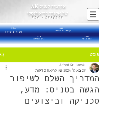
אקדמיה לטניס AK
של אלפרד קריאולנסקי
5575545 - 054
20+
600
קלוריות לאימון
שנות ניסיון
5.5
100%
יחס אישי
גיל התחלה
פוסט
Alfred Kriulanski
29 באוק׳ 2024
זמן קריאה 2 דקות
המדריך השלם לשיפור
הגשה בטניס: מדע,
טכניקה וביצועים