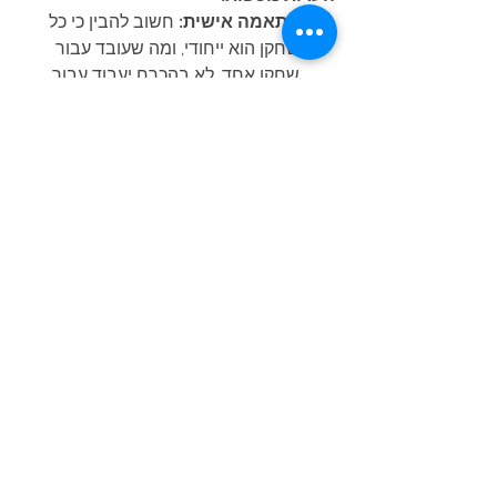
התאמה אישית:
 חשוב להבין כי כל 
שחקן הוא ייחודי, ומה שעובד עבור 
שחקן אחד, לא בהכרח יעבוד עבור 
שחקן אחר.
חשיבות החימום:
 חימום טוב לפני 
האימון חיוני למניעת פציעות ולשיפור 
הביצועים.
תזונה נכונה:
 תזונה מאוזנת מספקת 
לגוף את האנרגיה הדרושה 
להתאוששות ולשיפור הביצועים.
מנוחה:
 מנוחה מספקת חשובה 
לאפשר לגוף להתאושש מפציעות 
ולשפר את הביצועים.
המאמר הזה מהווה נקודת התחלה 
מצוינת למסע שלך לשיפור ההגשה. 
בהצלחה!